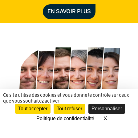
EN SAVOIR PLUS
Ce site utilise des cookies et vous donne le contrôle sur ceux
que vous souhaitez activer
Tout accepter
Tout refuser
Personnaliser
X
Masquer le 
Politique de confidentialité
Nous croyons en l’humain et en l’importance de chaque talent
pour construire l’avenir de l’élevage. Si vous partagez nos
valeurs, découvrez nos opportunités de carrière et participez à
une aventure dynamique et en pleine croissance.