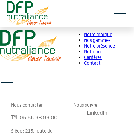
Panneau de gestion des cookies
Aller
Notre marque
au
Nos gammes
contenu
Notre présence
Nutrilim
Carrières
Contact
Nous contacter
Nous suivre
LinkedIn
Tél.
05 55 98 99 00
Siège : 215, route du